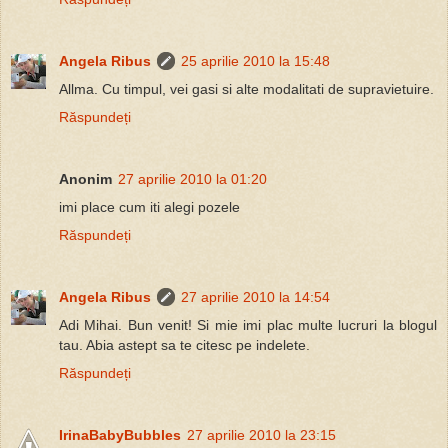
Angela Ribus
25 aprilie 2010 la 15:48
Allma. Cu timpul, vei gasi si alte modalitati de supravietuire.
Răspundeți
Anonim
27 aprilie 2010 la 01:20
imi place cum iti alegi pozele
Răspundeți
Angela Ribus
27 aprilie 2010 la 14:54
Adi Mihai. Bun venit! Si mie imi plac multe lucruri la blogul
tau. Abia astept sa te citesc pe indelete.
Răspundeți
IrinaBabyBubbles
27 aprilie 2010 la 23:15