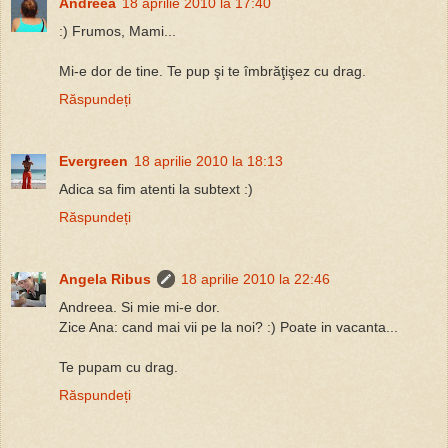
Andreea
18 aprilie 2010 la 17:40
:) Frumos, Mami...
Mi-e dor de tine. Te pup şi te îmbrăţişez cu drag.
Răspundeți
Evergreen
18 aprilie 2010 la 18:13
Adica sa fim atenti la subtext :)
Răspundeți
Angela Ribus
18 aprilie 2010 la 22:46
Andreea. Si mie mi-e dor.
Zice Ana: cand mai vii pe la noi? :) Poate in vacanta...
Te pupam cu drag.
Răspundeți