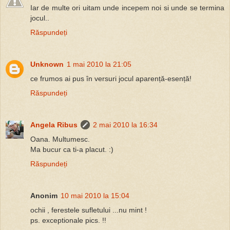
Iar de multe ori uitam unde incepem noi si unde se termina
jocul..
Răspundeți
Unknown
1 mai 2010 la 21:05
ce frumos ai pus în versuri jocul aparență-esență!
Răspundeți
Angela Ribus
2 mai 2010 la 16:34
Oana. Multumesc.
Ma bucur ca ti-a placut. :)
Răspundeți
Anonim
10 mai 2010 la 15:04
ochii , ferestele sufletului ...nu mint !
ps. exceptionale pics. !!