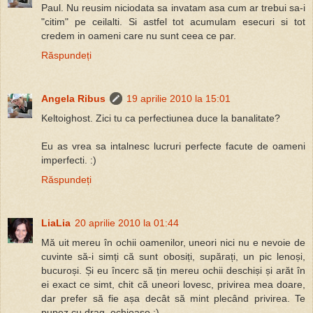
Paul. Nu reusim niciodata sa invatam asa cum ar trebui sa-i
"citim" pe ceilalti. Si astfel tot acumulam esecuri si tot
credem in oameni care nu sunt ceea ce par.
Răspundeți
Angela Ribus
19 aprilie 2010 la 15:01
Keltoighost. Zici tu ca perfectiunea duce la banalitate?
Eu as vrea sa intalnesc lucruri perfecte facute de oameni
imperfecti. :)
Răspundeți
LiaLia
20 aprilie 2010 la 01:44
Mă uit mereu în ochii oamenilor, uneori nici nu e nevoie de
cuvinte să-i simți că sunt obosiți, supărați, un pic lenoși,
bucuroși. Și eu încerc să țin mereu ochii deschiși și arăt în
ei exact ce simt, chit că uneori lovesc, privirea mea doare,
dar prefer să fie așa decât să mint plecând privirea. Te
pupez cu drag, ochioaso :)