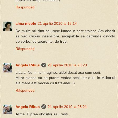
Răspundeți
alma nicole
21 aprilie 2010 la 15:14
De multe ori simt ca urasc lumea in care traiesc. Am obosit
sa vad chipuri insensibile, incapabile sa patrunda dincolo
de vorbe, de aparente, de trup.
Răspundeți
Angela Ribus
21 aprilie 2010 la 23:20
LiaLia. Nu mi te imaginez altfel decat asa cum scrii.
Mi-ar placea sa ne putem vedea ochii intr-o zi. In Militariul
ala mare esti vecina cu frate-meu :)
Răspundeți
Angela Ribus
21 aprilie 2010 la 23:21
Allma. E prea obositor sa urasti.