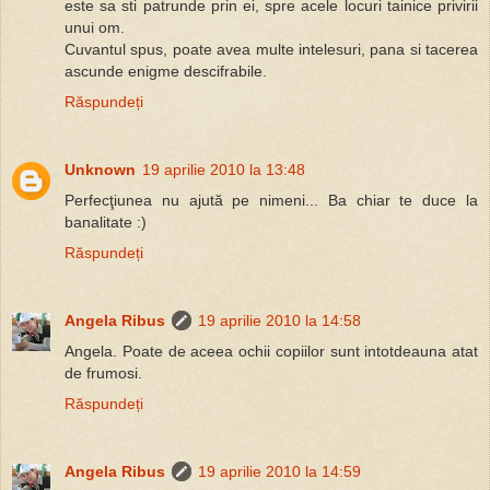
este sa sti patrunde prin ei, spre acele locuri tainice privirii
unui om.
Cuvantul spus, poate avea multe intelesuri, pana si tacerea
ascunde enigme descifrabile.
Răspundeți
Unknown
19 aprilie 2010 la 13:48
Perfecţiunea nu ajută pe nimeni... Ba chiar te duce la
banalitate :)
Răspundeți
Angela Ribus
19 aprilie 2010 la 14:58
Angela. Poate de aceea ochii copiilor sunt intotdeauna atat
de frumosi.
Răspundeți
Angela Ribus
19 aprilie 2010 la 14:59