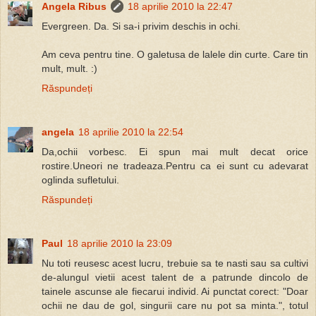
Angela Ribus
18 aprilie 2010 la 22:47
Evergreen. Da. Si sa-i privim deschis in ochi.
Am ceva pentru tine. O galetusa de lalele din curte. Care tin
mult, mult. :)
Răspundeți
angela
18 aprilie 2010 la 22:54
Da,ochii vorbesc. Ei spun mai mult decat orice
rostire.Uneori ne tradeaza.Pentru ca ei sunt cu adevarat
oglinda sufletului.
Răspundeți
Paul
18 aprilie 2010 la 23:09
Nu toti reusesc acest lucru, trebuie sa te nasti sau sa cultivi
de-alungul vietii acest talent de a patrunde dincolo de
tainele ascunse ale fiecarui individ. Ai punctat corect: "Doar
ochii ne dau de gol, singurii care nu pot sa minta.", totul