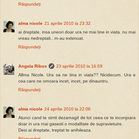
Răspundeți
alma nicole
21 aprilie 2010 la 23:32
ai dreptate, insa uneori doar ura ne mai tine in viata. nu mai
vreau nedreptati...m-au extenuat.
Răspundeți
Angela Ribus
23 aprilie 2010 la 16:59
Allma Nicole. Ura sa ne tina in viata?? Nicidecum. Ura e
cea care ne omoara incet, incet, pe dinauntru.
Răspundeți
alma nicole
24 aprilie 2010 la 22:06
Atunci cand te simti dezamagit de tot ceea ce te inconjoara
doar in ura mai gasesti o modalitate de supravietuire.
Desi ai dreptate, treptat te anihileaza.
Răspundeți